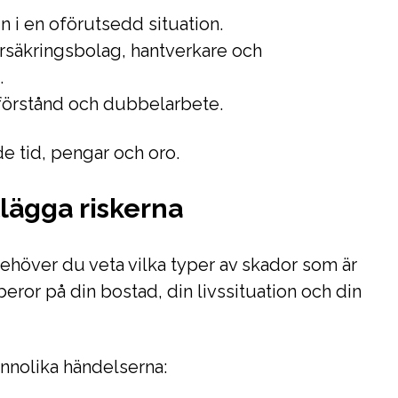
n i en oförutsedd situation.
säkringsbolag, hantverkare och
.
sförstånd och dubbelarbete.
de tid, pengar och oro.
tlägga riskerna
behöver du veta vilka typer av skador som är
beror på din bostad, din livssituation och din
annolika händelserna: