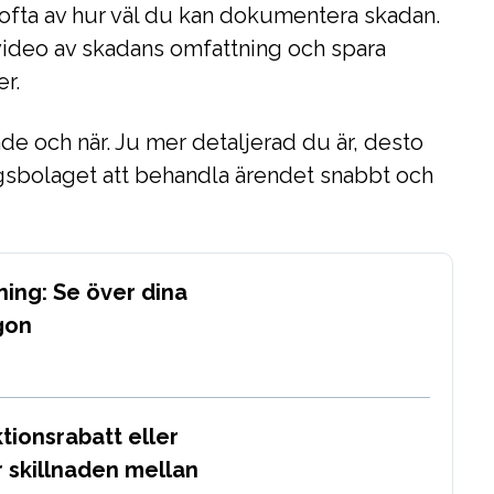
ofta av hur väl du kan dokumentera skadan.
r video av skadans omfattning och spara
er.
de och när. Ju mer detaljerad du är, desto
ingsbolaget att behandla ärendet snabbt och
ing: Se över dina
gon
tionsrabatt eller
r skillnaden mellan