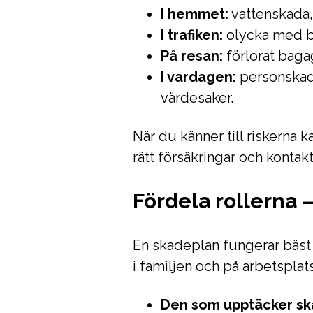
I hemmet:
vattenskada,
I trafiken:
olycka med bi
På resan:
förlorat bagag
I vardagen:
personskad
värdesaker.
När du känner till riskerna k
rätt försäkringar och kontakt
Fördela rollerna 
En skadeplan fungerar bäst 
i familjen och på arbetsplat
Den som upptäcker sk