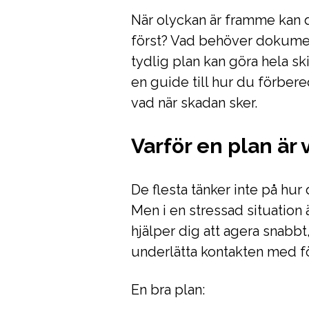
När olyckan är framme kan d
först? Vad behöver dokumen
tydlig plan kan göra hela sk
en guide till hur du förber
vad när skadan sker.
Varför en plan är 
De flesta tänker inte på hur
Men i en stressad situation ä
hjälper dig att agera snabb
underlätta kontakten med f
En bra plan: